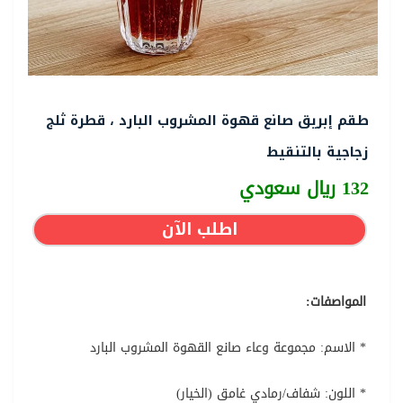
طقم إبريق صانع قهوة المشروب البارد ، قطرة ثلج
زجاجية بالتنقيط
132 ريال سعودي
اطلب الآن
المواصفات:
* الاسم: مجموعة وعاء صانع القهوة المشروب البارد
* اللون: شفاف/رمادي غامق (الخيار)